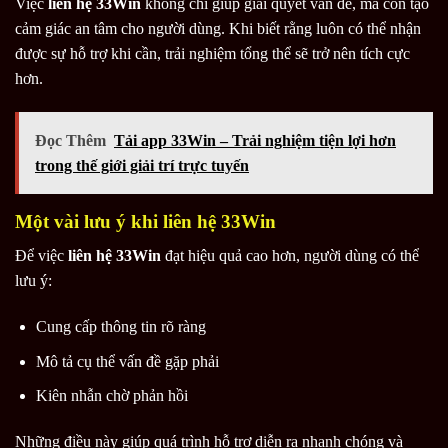
Việc
liên hệ 33Win
không chỉ giúp giải quyết vấn đề, mà còn tạo
cảm giác an tâm cho người dùng. Khi biết rằng luôn có thể nhận
được sự hỗ trợ khi cần, trải nghiệm tổng thể sẽ trở nên tích cực
hơn.
Đọc Thêm
Tải app 33Win – Trải nghiệm tiện lợi hơn
trong thế giới giải trí trực tuyến
Một vài lưu ý khi liên hệ 33Win
Để việc
liên hệ 33Win
đạt hiệu quả cao hơn, người dùng có thể
lưu ý:
Cung cấp thông tin rõ ràng
Mô tả cụ thể vấn đề gặp phải
Kiên nhẫn chờ phản hồi
Những điều này giúp quá trình hỗ trợ diễn ra nhanh chóng và