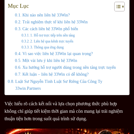
Mục Lục
Khi nào nên liên hệ 33Win?
Trải nghiệm thực tế khi liên hệ 33Win
Các cách liên hệ 33Win phổ biến
1. Hỗ trợ trực tiếp trên nền tảng
2. Liên hệ qua kênh trực tuyến
3. Thông qua ứng dụng
Vì sao việc liên hệ 33Win lại quan trọng?
Một vài lưu ý khi liên hệ 33Win
Xu hướng hỗ trợ người dùng trong nền tảng trực tuyến
Kết luận – liên hệ 33Win có dễ không?
Luật Sư Nguyễn Tình Luật Sư Riêng Của Công Ty
33win.Partners
Việc hiểu rõ cách kết nối và lựa chọn phương thức phù hợp
không chỉ giúp tiết kiệm thời gian mà còn mang lại trải nghiệm
thuận tiện hơn trong suốt quá trình sử dụng.