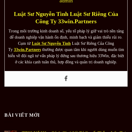
admin
Luật Sư Nguyễn Tình Luật Sư Riêng Của
Công Ty 33win.Partners
Trong môi trường kinh doanh số, yếu tố pháp lý giữ vai trò nền tảng
để doanh nghiệp vận hành ổn định, minh bạch và giảm thiểu rủi ro.
Cụm từ
Luật Sư Nguyễn Tình
Luật Sư Riêng Của Công
Ty
33win.Partners
thường được quan tâm khi người dùng muốn tìm
hiểu về đội ngũ tư vấn pháp lý đứng sau thương hiệu 33Win, đặc biệt
ở các khía cạnh tuân thủ, hợp đồng và quản trị doanh nghiệp.
BÀI VIẾT MỚI