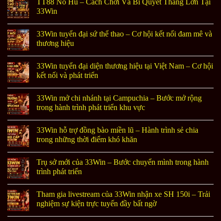
TT88 Nổ Hũ – Cách Chơi Và Bí Quyết Thắng Lớn Tại
33Win
33Win tuyển đại sứ thể thao – Cơ hội kết nối đam mê và
thương hiệu
33Win tuyển đại diện thương hiệu tại Việt Nam – Cơ hội
kết nối và phát triển
33Win mở chi nhánh tại Campuchia – Bước mở rộng
trong hành trình phát triển khu vực
33Win hỗ trợ đồng bào miền lũ – Hành trình sẻ chia
trong những thời điểm khó khăn
Trụ sở mới của 33Win – Bước chuyển mình trong hành
trình phát triển
Tham gia livestream của 33Win nhận xe SH 150i – Trải
nghiệm sự kiện trực tuyến đầy bất ngờ