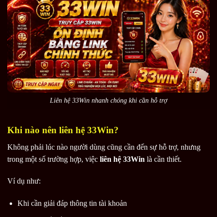
Liên hệ 33Win nhanh chóng khi cần hỗ trợ
Khi nào nên liên hệ 33Win?
Không phải lúc nào người dùng cũng cần đến sự hỗ trợ, nhưng
trong một số trường hợp, việc
liên hệ 33Win
là cần thiết.
Ví dụ như:
Khi cần giải đáp thông tin tài khoản