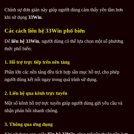
Chính sự đơn giản này giúp người dùng cảm thấy yên tâm hơn
khi sử dụng
33Win
.
Các cách liên hệ 33Win phổ biến
Để
liên hệ 33Win
, người dùng có thể lựa chọn một số phương
thức phổ biến:
1. Hỗ trợ trực tiếp trên nền tảng
Phần lớn các nền tảng đều tích hợp sẵn mục hỗ trợ, cho phép
người dùng kết nối ngay trong quá trình sử dụng.
2. Liên hệ qua kênh trực tuyến
Một số kênh hỗ trợ trực tuyến giúp người dùng gửi yêu cầu và
nhận phản hồi nhanh chóng.
3. Thông qua ứng dụng