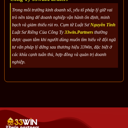
Trong môi trường kinh doanh số, yếu tố pháp lý giữ vai
trò nền tảng để doanh nghiệp vận hành ổn định, minh
bạch và giảm thiểu rủi ro. Cụm từ Luật Sư
Nguyễn Tình
Luật Sư Riêng Của Công Ty
33win.Partners
thường
được quan tâm khi người dùng muốn tìm hiểu về đội ngũ
tư vấn pháp lý đứng sau thương hiệu 33Win, đặc biệt ở
các khía cạnh tuân thủ, hợp đồng và quản trị doanh
nghiệp.