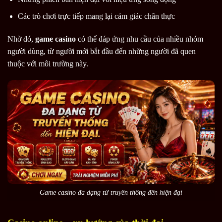
Các trò chơi trực tiếp mang lại cảm giác chân thực
Nhờ đó,
game casino
có thể đáp ứng nhu cầu của nhiều nhóm
người dùng, từ người mới bắt đầu đến những người đã quen
thuộc với môi trường này.
Game casino đa dạng từ truyền thống đến hiện đại