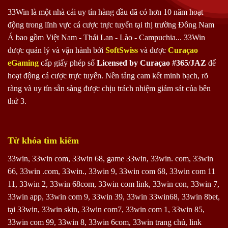
33Win là một nhà cái uy tín hàng đầu đã có hơn 10 năm hoạt
động trong lĩnh vực cá cược trực tuyến tại thị trường Đông Nam
Á bao gồm Việt Nam - Thái Lan - Lào - Campuchia... 33Win
được quản lý và vận hành bởi
SoftSwiss
và được
Curaçao
eGaming
cấp giấy phép số
Licensed by Curaçao #365/JAZ
để
hoạt động cá cược trực tuyến. Nền tảng cam kết minh bạch, rõ
ràng và uy tín sẵn sàng được chịu trách nhiệm giám sát của bên
thứ 3.
Từ khóa tìm kiếm
33win, 33win com, 33win 68, game 33win, 33win. com, 33win
66, 33win .com, 33win., 33win 9, 33win com 68, 33win com 11
11, 33win 2, 33win 68com, 33win com link, 33win con, 33win 7,
33win app, 33win com 9, 33win 39, 33win 33win68, 33win 8bet,
tại 33win, 33win skin, 33win com7, 33win com 1, 33win 85,
33win com 99, 33win 8, 33win 6com, 33win trang chủ, link