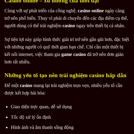
Casino online – xu hướng của thời đại
Cùng với sự phát triển của công nghệ,
casino online
ngày càng
trở nên phổ biến. Thay vì phải di chuyển đến các địa điểm cụ thể,
người dùng có thể trải nghiệm
casino
ngay trên thiết bị cá nhân.
Sự tiện lợi này giúp hình thức giải trí trở nên gần gũi hơn, đặc biệt
với những người có quỹ thời gian hạn chế. Chỉ cần một thiết bị
kết nối internet, việc tham gia
game casino
đã trở nên đơn giản
hơn rất nhiều.
Những yếu tố tạo nên trải nghiệm casino hấp dẫn
Để một
casino
mang lại trải nghiệm trọn vẹn, nhiều yếu tố cần
được kết hợp hài hòa:
Giao diện trực quan, dễ sử dụng
Tốc độ xử lý ổn định
Hình ảnh và âm thanh sống động