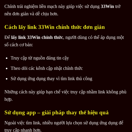
Chính trải nghiệm liền mạch này giúp việc sử dụng
33Win
trở
nên đơn giản và dễ chịu hơn.
Cách lấy link 33Win chính thức đơn giản
Để
lấy link 33Win chính thức
, người dùng có thể áp dụng một
số cách cơ bản:
Truy cập từ nguồn đáng tin cậy
Theo dõi các kênh cập nhật chính thức
Sử dụng ứng dụng thay vì tìm link thủ công
Những cách này giúp hạn chế việc truy cập nhầm link không phù
hợp.
Sử dụng app – giải pháp thay thế hiệu quả
Ngoài việc tìm link, nhiều người lựa chọn sử dụng ứng dụng để
truy cập nhanh hơn.