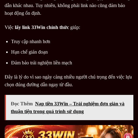
dẫn khác nhau. Tuy nhiên, không phải link nào cũng đảm bảo
hoạt động ổn định.
Việc
lấy link 33Win chính thức
giúp:
Truy cập nhanh hơn
Hạn chế gián đoạn
Đảm bảo trải nghiệm liền mạch
Đây là lý do vì sao ngày càng nhiều người chú trọng đến việc lựa
chọn đúng đường dẫn ngay từ đầu.
Đọc Thêm
Nạp tiền 33Win – Trải nghiệm đơn giản và
thuận tiện trong quá trình sử dụng