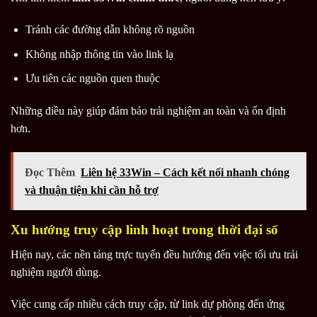
Tránh các đường dẫn không rõ nguồn
Không nhập thông tin vào link lạ
Ưu tiên các nguồn quen thuộc
Những điều này giúp đảm bảo trải nghiệm an toàn và ổn định
hơn.
Đọc Thêm
Liên hệ 33Win – Cách kết nối nhanh chóng
và thuận tiện khi cần hỗ trợ
Xu hướng truy cập linh hoạt trong thời đại số
Hiện nay, các nền tảng trực tuyến đều hướng đến việc tối ưu trải
nghiệm người dùng.
Việc cung cấp nhiều cách truy cập, từ link dự phòng đến ứng