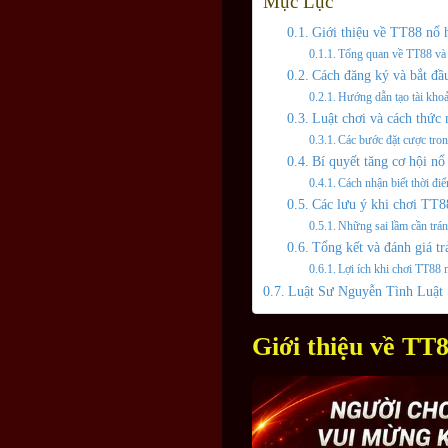
Mục Lục
Giới thiệu về TT88 nổ 
Tổng quan về TT88 và
Cách đăng ký và bắt đầ
Hướng dẫn tạo tài kho
Luật chơi và cách thức
Các bước đặt cược tro
Bí quyết tăng cơ hội nổ
Cách nhận biết thời đi
Các lưu ý khi chơi TT8
Những sai lầm cần trá
Tổng kết và đánh giá t
Lợi ích khi chơi TT88 
Luật Sư Nguyễn Tình Luật 
Giới thiệu về TT