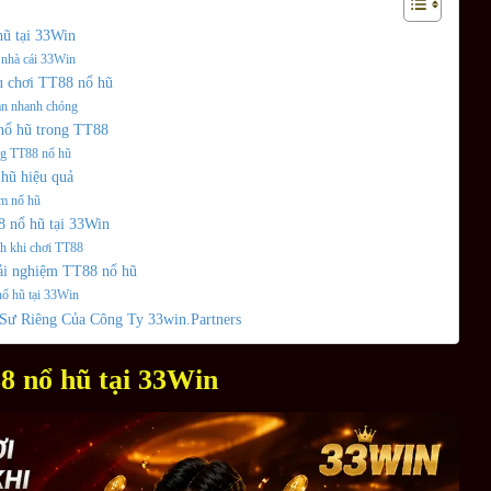
hũ tại 33Win
 nhà cái 33Win
u chơi TT88 nổ hũ
ản nhanh chóng
 nổ hũ trong TT88
ng TT88 nổ hũ
 hũ hiệu quả
ểm nổ hũ
8 nổ hũ tại 33Win
nh khi chơi TT88
rải nghiệm TT88 nổ hũ
nổ hũ tại 33Win
Sư Riêng Của Công Ty 33win.Partners
88 nổ hũ tại 33Win