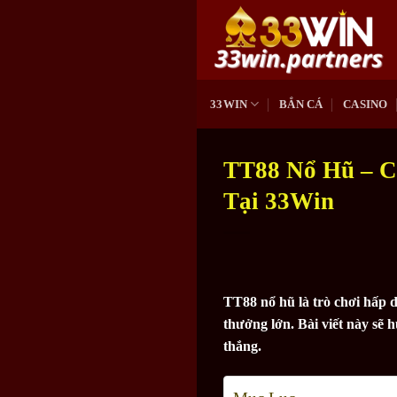
Bỏ
qua
nội
dung
33WIN
BẮN CÁ
CASINO
TT88 Nổ Hũ – C
Tại 33Win
TT88 nổ hũ là trò chơi hấp 
thưởng lớn. Bài viết này sẽ 
thắng.