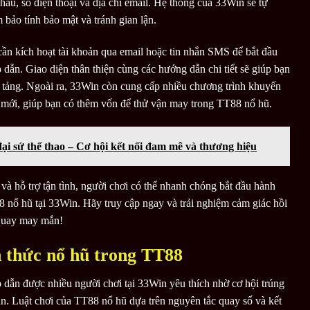
ẩu, số điện thoại và địa chỉ email. Hệ thống của 33Win sẽ tự
 bảo tính bảo mật và tránh gian lận.
cần kích hoạt tài khoản qua email hoặc tin nhắn SMS để bắt đầu
p dẫn. Giao diện thân thiện cùng các hướng dẫn chi tiết sẽ giúp bạn
 tảng. Ngoài ra, 33Win còn cung cấp nhiều chương trình khuyến
 mới, giúp bạn có thêm vốn để thử vận may trong TT88 nổ hũ.
ại sứ thể thao – Cơ hội kết nối đam mê và thương hiệu
và hỗ trợ tận tình, người chơi có thể nhanh chóng bắt đầu hành
8 nổ hũ tại 33Win. Hãy truy cập ngay và trải nghiệm cảm giác hồi
 quay may mắn!
h thức nổ hũ trong TT88
 dẫn được nhiều người chơi tại 33Win yêu thích nhờ cơ hội trúng
ản. Luật chơi của TT88 nổ hũ dựa trên nguyên tắc quay số và kết