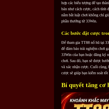
hợp các biểu tượng để tạo thàn
bản như cách cược, cách tính đ
nắm bắt luật chơi không chỉ gi
phần thưởng từ 33Win.
Các bước đặt cược tro
Để tham gia TT88 nổ hũ tại 33
để đảm bảo trải nghiệm chơi g
33Win của bạn hoặc đăng ký n
chơi. Sau đó, bạn sẽ được hướ
và xác nhận cược. Cuối cùng, 
cược sẽ giúp bạn kiểm soát tốt
Bí quyết tăng cơ 