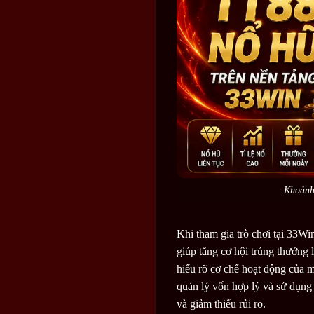
Khoảnh 
Khi tham gia trò chơi tại 33Wi
giúp tăng cơ hội trúng thưởng 
hiểu rõ cơ chế hoạt động của m
quản lý vốn hợp lý và sử dụng 
và giảm thiểu rủi ro.