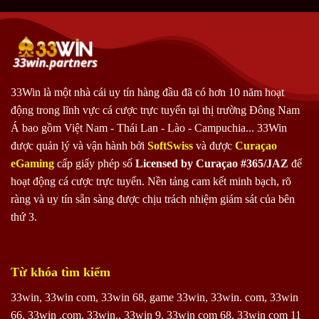
33Win là một nhà cái uy tín hàng đầu đã có hơn 10 năm hoạt
động trong lĩnh vực cá cược trực tuyến tại thị trường Đông Nam
Á bao gồm Việt Nam - Thái Lan - Lào - Campuchia... 33Win
được quản lý và vận hành bởi
SoftSwiss
và được
Curaçao
eGaming
cấp giấy phép số
Licensed by Curaçao #365/JAZ
để
hoạt động cá cược trực tuyến. Nền tảng cam kết minh bạch, rõ
ràng và uy tín sẵn sàng được chịu trách nhiệm giám sát của bên
thứ 3.
Từ khóa tìm kiếm
33win, 33win com, 33win 68, game 33win, 33win. com, 33win
66, 33win .com, 33win., 33win 9, 33win com 68, 33win com 11