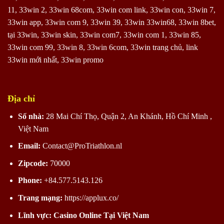
11, 33win 2, 33win 68com, 33win com link, 33win con, 33win 7,
33win app, 33win com 9, 33win 39, 33win 33win68, 33win 8bet,
tại 33win, 33win skin, 33win com7, 33win com 1, 33win 85,
33win com 99, 33win 8, 33win 6com, 33win trang chủ, link
33win mới nhất, 33win promo
Địa chỉ
Số nhà:
28 Mai Chí Thọ, Quận 2, An Khánh, Hồ Chí Minh ,
Việt Nam
Email:
Contact@ProTriathlon.nl
Zipcode:
70000
Phone:
+84.577.5143.126
Trang mạng:
https://applux.co/
Lĩnh vực: Casino Online Tại Việt Nam