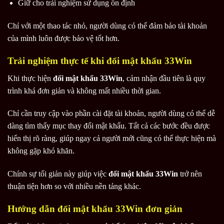
Giữ cho trải nghiệm sử dụng ổn định
Chỉ với một thao tác nhỏ, người dùng có thể đảm bảo tài khoản
của mình luôn được bảo vệ tốt hơn.
Trải nghiệm thực tế khi đổi mật khẩu 33Win
Khi thực hiện
đổi mật khẩu 33Win
, cảm nhận đầu tiên là quy
trình khá đơn giản và không mất nhiều thời gian.
Chỉ cần truy cập vào phần cài đặt tài khoản, người dùng có thể dễ
dàng tìm thấy mục thay đổi mật khẩu. Tất cả các bước đều được
hiển thị rõ ràng, giúp ngay cả người mới cũng có thể thực hiện mà
không gặp khó khăn.
Chính sự tối giản này giúp việc
đổi mật khẩu 33Win
trở nên
thuận tiện hơn so với nhiều nền tảng khác.
Hướng dẫn đổi mật khẩu 33Win đơn giản