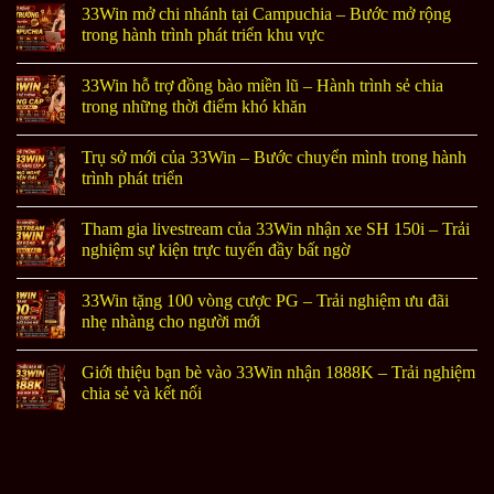
33Win mở chi nhánh tại Campuchia – Bước mở rộng
trong hành trình phát triển khu vực
33Win hỗ trợ đồng bào miền lũ – Hành trình sẻ chia
trong những thời điểm khó khăn
Trụ sở mới của 33Win – Bước chuyển mình trong hành
trình phát triển
Tham gia livestream của 33Win nhận xe SH 150i – Trải
nghiệm sự kiện trực tuyến đầy bất ngờ
33Win tặng 100 vòng cược PG – Trải nghiệm ưu đãi
nhẹ nhàng cho người mới
Giới thiệu bạn bè vào 33Win nhận 1888K – Trải nghiệm
chia sẻ và kết nối