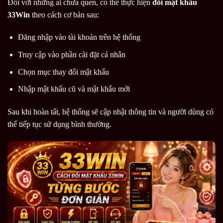
Đối với những ai chưa quen, có thể thực hiện
đổi mật khẩu
33Win
theo cách cơ bản sau:
Đăng nhập vào tài khoản trên hệ thống
Truy cập vào phần cài đặt cá nhân
Chọn mục thay đổi mật khẩu
Nhập mật khẩu cũ và mật khẩu mới
Sau khi hoàn tất, hệ thống sẽ cập nhật thông tin và người dùng có
thể tiếp tục sử dụng bình thường.