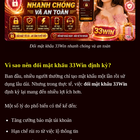
Đổi mật khẩu 33Win nhanh chóng và an toàn
Vì sao nên đổi mật khẩu 33Win định kỳ?
Ban đầu, nhiều người thường chỉ tạo mật khẩu một lần rồi sử
dụng lâu dài. Nhưng trong thực tế, việc
đổi mật khẩu 33Win
định kỳ lại mang đến nhiều lợi ích hơn.
Một số lý do phổ biến có thể kể đến:
Tăng cường bảo mật tài khoản
Hạn chế rủi ro từ việc lộ thông tin