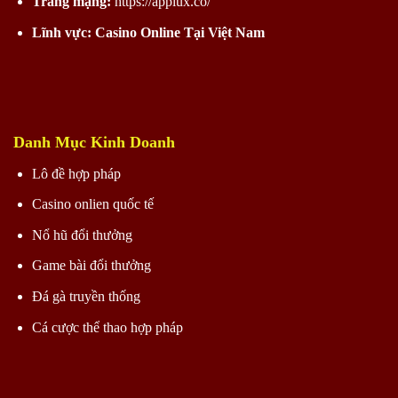
Trang mạng:
https://applux.co/
Lĩnh vực: Casino Online Tại Việt Nam
Danh Mục Kinh Doanh
Lô đề hợp pháp
Casino onlien quốc tế
Nổ hũ đổi thưởng
Game bài đổi thưởng
Đá gà truyền thống
Cá cược thể thao hợp pháp