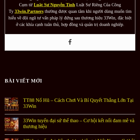
Cụm từ
Luật Sư Nguyễn Tình
Luật Sư Riêng Của Công
Ty
33win.Partners
thường được quan tâm khi người dùng muốn tìm
hiểu về đội ngũ tư vấn pháp lý đứng sau thương hiệu 33Win, đặc biệt
ở các khía cạnh tuân thủ, hợp đồng và quản trị doanh nghiệp.
BÀI VIẾT MỚI
TT88 Nổ Hũ – Cách Chơi Và Bí Quyết Thắng Lớn Tại
33Win
33Win tuyển đại sứ thể thao – Cơ hội kết nối đam mê và
thương hiệu