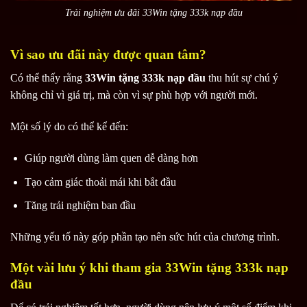
Trải nghiệm ưu đãi 33Win tặng 333k nạp đầu
Vì sao ưu đãi này được quan tâm?
Có thể thấy rằng
33Win tặng 333k nạp đầu
thu hút sự chú ý
không chỉ vì giá trị, mà còn vì sự phù hợp với người mới.
Một số lý do có thể kể đến:
Giúp người dùng làm quen dễ dàng hơn
Tạo cảm giác thoải mái khi bắt đầu
Tăng trải nghiệm ban đầu
Những yếu tố này góp phần tạo nên sức hút của chương trình.
Một vài lưu ý khi tham gia 33Win tặng 333k nạp
đầu