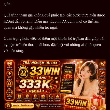
giản.
Quá trình tham gia không quá phức tạp, các bước thực hiện được
hướng dẫn rõ ràng. Điều này giúp người dùng mới có thể làm
quen mà không gặp nhiều trở ngại.
Quan trọng hơn, việc có thêm một khoản hỗ trợ ban đầu giúp trải
nghiệm trở nên thoải mái hơn, đặc biệt với những ai chưa quen
với nền tảng.